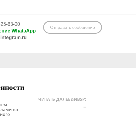
425-63-00
Отправить сообщение
ние WhatsApp
integram.ru
енности
ЧИТАТЬ ДАЛЕЕ&NBSP;
тем
...
олами на
зного