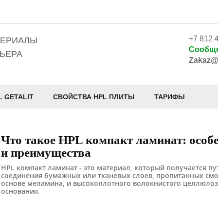
+7 812 
ТЕРИАЛЫ
Сообще
ЬЕРА
Zakaz@
L GETALIT
СВОЙСТВА HPL ПЛИТЫ
ТАРИФЫ
Что такое HPL компакт ламинат: особ
и преимущества
HPL компакт ламинат - это материал, который получается пу
соединения бумажных или тканевых слоев, пропитанных см
основе меламина, и высокоплотного волокнистого целлюло
основания.