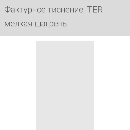
Фактурное тиснение TER
мелкая шагрень